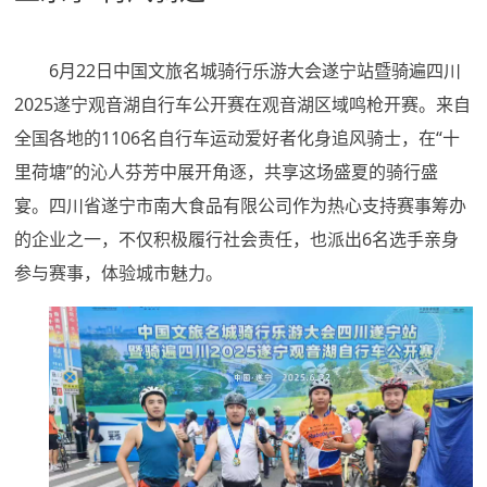
6月22日中国文旅名城骑行乐游大会遂宁站暨骑遍四川
2025遂宁观音湖自行车公开赛在观音湖区域鸣枪开赛。来自
全国各地的1106名自行车运动爱好者化身追风骑士，在“十
里荷塘”的沁人芬芳中展开角逐，共享这场盛夏的骑行盛
宴。四川省遂宁市南大食品有限公司作为热心支持赛事筹办
的企业之一，不仅积极履行社会责任，
派出
6名
亲身
也
选手
参与
，体验城市魅力。
赛事