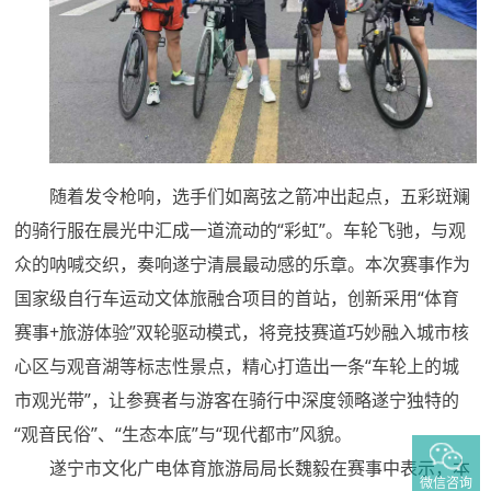
随着发令枪响，选手们如离弦之箭冲出起点，五彩斑斓
的骑行服在晨光中汇成一道流动的
“彩虹”。车轮飞驰，与观
众的呐喊交织，奏响遂宁清晨最动感的乐章。本次赛事作为
国家级自行车运动文体旅融合项目的首站，创新采用“体育
赛事+旅游体验”双轮驱动模式，将竞技赛道巧妙融入城市核
心区与观音湖等标志性景点，精心打造出一条“车轮上的城
市观光带”，让参赛者与游客在骑行中深度领略遂宁独特的
“观音民俗”、“生态本底”与“现代都市”风貌。
遂宁市文化广电体育旅游局局长魏毅在赛事中表示，本
微信咨询