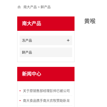
南大产品
>
鲜产品
黄喉
南大产品
冻产品
鲜产品
新闻中心
关于原销售部经理彭帅已被公司
除名的公告
南大食品携手南大农牧赞助卧龙