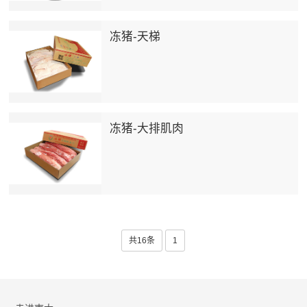
冻猪-天梯
冻猪-大排肌肉
共16条
1